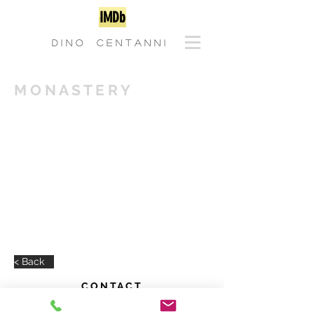
IMDb
D I N O C E N T A N N I
M O N A S T E R Y
< Back
CONTACT